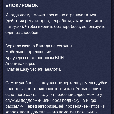
БЛОКИРОВОК
Иногда доступ может временно ограничиваться
(действия регуляторов, техработы, атаки или пиковые
нагрузки). Чтобы входить без перебоев, используйте
один из способов:
Зеркало казино Вавада на сегодня.
Мобильное приложение.
Браузеры со встроенным ВПН.
Анонимайзеры.
Плагин EasyNet или аналоги.
Самое удобное — актуальное зеркало: домены-дубли
полностью повторяют контент и платёжные опции
основного сайта. Получить рабочий адрес можно у
службы поддержки или через подписку на инфо-
рассылку. Перед авторизацией проверяйте «https» и
корректность домена — это помогает исключить