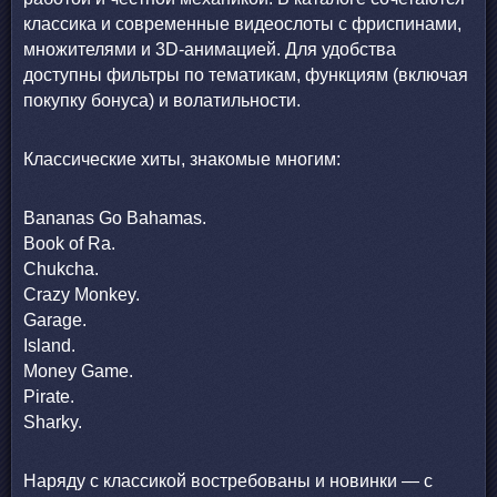
классика и современные видеослоты с фриспинами,
множителями и 3D-анимацией. Для удобства
доступны фильтры по тематикам, функциям (включая
покупку бонуса) и волатильности.
Классические хиты, знакомые многим:
Bananas Go Bahamas.
Book of Ra.
Chukcha.
Crazy Monkey.
Garage.
Island.
Money Game.
Pirate.
Sharky.
Наряду с классикой востребованы и новинки — с