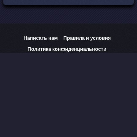
Написать нам
Правила и условия
Политика конфиденциальности
Правила ставок на спорт
Ответственная игра
Приложение
Приложение
для iOS
для Android
РУССКИЙ
VAVADA.COM is owned and operated by Vavada B.V. Vavada B.V.,