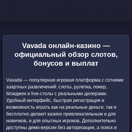
Vavada онлайн-казино —
официальный обзор слотов,
бонусов и выплат
Vavada — популярная игровая платформа с сотнями
азартных развлечений: слоты, рулетка, покер,
блэкджек и live-столы с реальными дилерами.
Удобный интерфейс, быстрая регистрация и
возможность играть как на реальные деньги, так и
бесплатно делают казино привлекательным и для
новичков, и для опытных игроков. Дополнительно
доступны демо-версии без авторизации, а поиск и