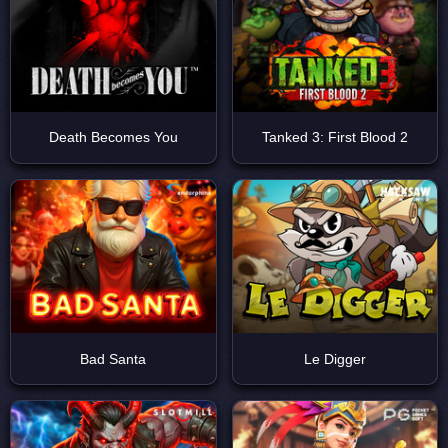
ДЕМО
ДЕМО
Death Becomes You
Tanked 3: First Blood 2
ДЕМО
ДЕМО
Bad Santa
Le Digger