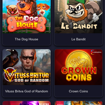
ДЕМО
ДЕМО
The Dog House
Le Bandit
ДЕМО
ДЕМО
Vituss Britva God of Random
Crown Coins