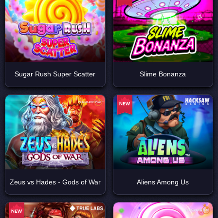
ДЕМО
ДЕМО
Sugar Rush Super Scatter
Slime Bonanza
ДЕМО
ДЕМО
Zeus vs Hades - Gods of War
Aliens Among Us