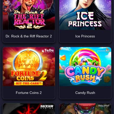
ДЕМО
ДЕМО
Dr. Rock & the Riff Reactor 2
Ice Princess
ДЕМО
ДЕМО
Fortune Coins 2
Candy Rush