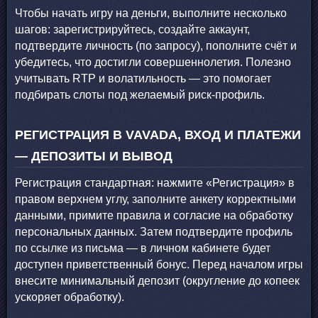
Чтобы начать игру на деньги, выполните несколько
шагов: зарегистрируйтесь, создайте аккаунт,
подтвердите личность (по запросу), пополните счёт и
убедитесь, что достигли совершеннолетия. Полезно
учитывать RTP и волатильность — это помогает
подбирать слоты под желаемый риск-профиль.
РЕГИСТРАЦИЯ В VAVADA, ВХОД И ПЛАТЕЖИ
— ДЕПОЗИТЫ И ВЫВОД
Регистрация стандартная: нажмите «Регистрация» в
правом верхнем углу, заполните анкету корректными
данными, примите правила и согласие на обработку
персональных данных. Затем подтвердите профиль
по ссылке из письма — в личном кабинете будет
доступен приветственный бонус. Перед началом игры
внесите минимальный депозит (округление до копеек
ускоряет обработку).