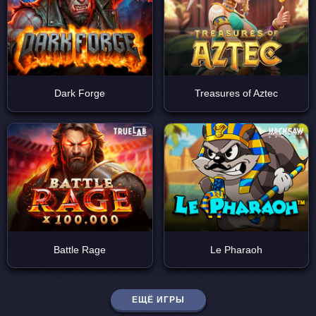
ДЕМО
ДЕМО
Dark Forge
Treasures of Aztec
ДЕМО
ДЕМО
Battle Rage
Le Pharaoh
ЕЩЁ ИГРЫ